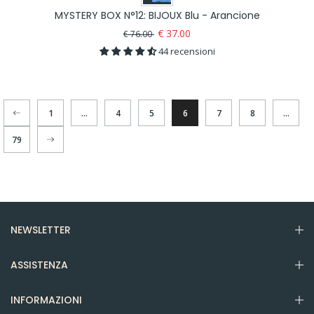
MYSTERY BOX N°12: BIJOUX Blu - Arancione
€ 37.00
€ 76.00
44 recensioni
1
…
4
5
6
7
8
…
79
NEWSLETTER
ASSISTENZA
INFORMAZIONI