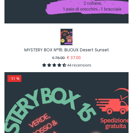
MYSTERY BOX N°16: BIJOUX Desert Sunset
€ 37.00
€ 76.00
44 recensioni
- 51 %