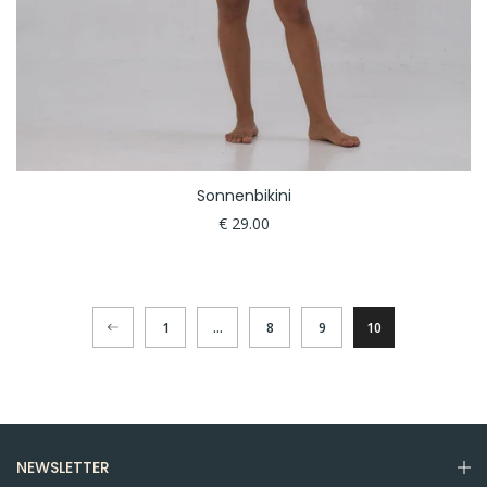
Sonnenbikini
€ 29.00
1
…
8
9
10
NEWSLETTER