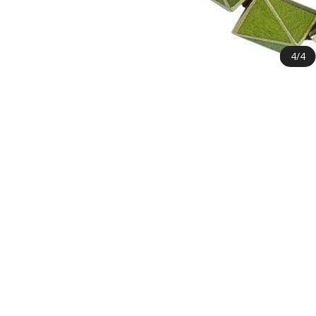
4
/
4