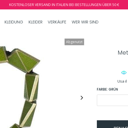
KOSTENLOSER VERSAND IN ITALIEN BEI BESTELLUNGEN ÜBER 50 €
KLEIDUNG
KLEIDER
VERKÄUFE
WER WIR SIND
Abgenutzt
Met
Usa il
FARBE:
GRÜN