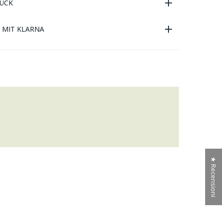
ÜCK
E MIT KLARNA
★ Recensioni