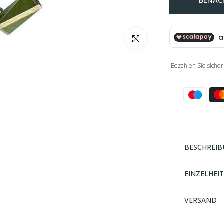
BENAC
klicken um zu vergrößern
Bezahlen Sie sicher
BESCHREI
EINZELHEI
VERSAND