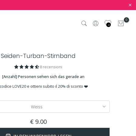
0
0
Seiden-Turban-Stirnband
8 recensioni
[Anzahl] Personen sehen sich das gerade an
 codice LOVE20 e ottieni subito il 20% di sconto ❤️
Weiss
€ 9.00