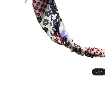
7
/
15