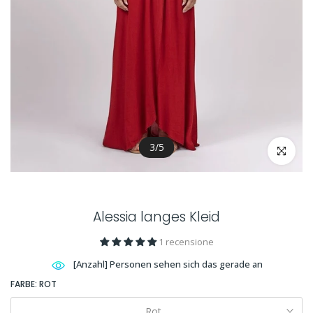
3
/
5
klicken um
Alessia langes Kleid
1 recensione
[Anzahl] Personen sehen sich das gerade an
FARBE:
ROT
Rot