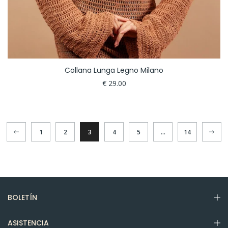
Collana Lunga Legno Milano
€ 29.00
1
2
3
4
5
…
14
BOLETÍN
ASISTENCIA