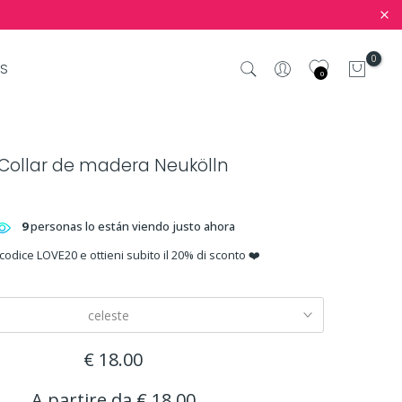
0
S
0
Collar de madera Neukölln
9
personas lo están viendo justo ahora
 codice LOVE20 e ottieni subito il 20% di sconto ❤️
celeste
€ 18.00
A partire da
€ 18.00