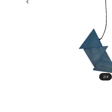
2
/
4