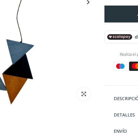
Realiza el
clickea para ampliar
DESCRIPCI
DETALLES
ENVÍO