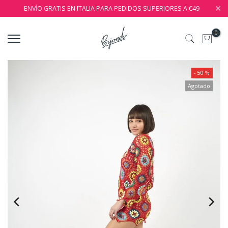
ENVÍO GRATIS EN ITALIA PARA PEDIDOS SUPERIORES A €49
0
- 50 %
Agotado