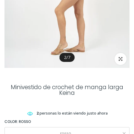
2
/
7
clickea par
Minivestido de crochet de manga larga
Keina
2
personas lo están viendo justo ahora
COLOR:
ROSSO
rosso