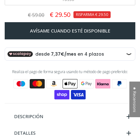
€ 29.50
€ 59.00
RISPARMIA
€ 29.50
AVÍSAME CUANDO ESTÉ DISPONIBLE
Realiza el pago de forma segura usando tu método de pago preferido:
★ Recensioni
DESCRIPCIÓN
DETALLES