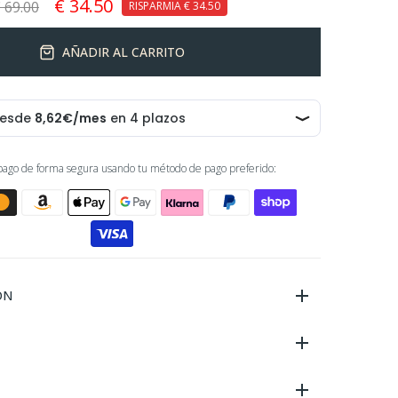
€ 34.50
 69.00
RISPARMIA
€ 34.50
AÑADIR AL CARRITO
 pago de forma segura usando tu método de pago preferido:
ÓN