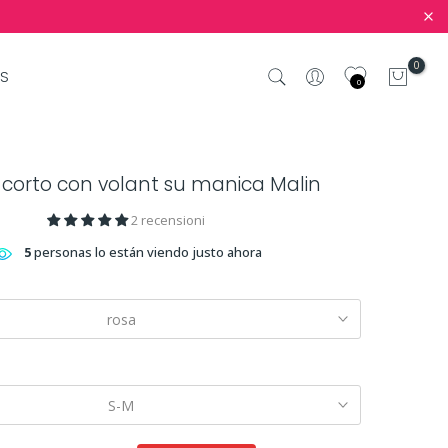
0
S
0
 corto con volant su manica Malin
2 recensioni
5
personas lo están viendo justo ahora
rosa
S-M