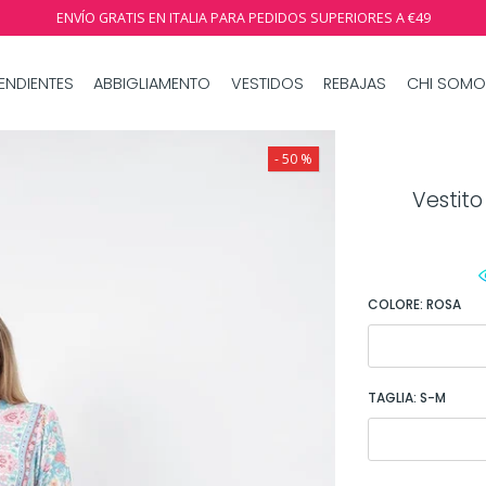
ENVÍO GRATIS EN ITALIA PARA PEDIDOS SUPERIORES A €49
ENDIENTES
ABBIGLIAMENTO
VESTIDOS
REBAJAS
CHI SOMO
- 50 %
Vestito
COLORE:
ROSA
TAGLIA:
S-M