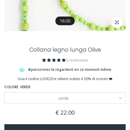
16
/
20
clicquez po
Collana legno lunga Olive
2 recensioni
6
personnes le regardent en ce moment même
Usa il codice LOVE20 e ottieni subito il 20% di sconto ❤️
COLORE:
VERDE
verde
€ 22.00