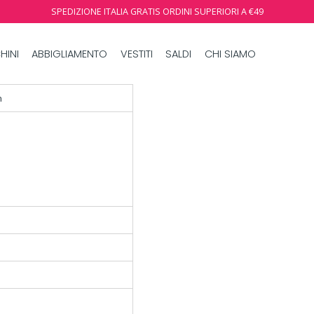
SPEDIZIONE ITALIA GRATIS ORDINI SUPERIORI A €49
HINI
ABBIGLIAMENTO
VESTITI
SALDI
CHI SIAMO
n