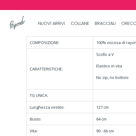
NUOVI ARRIVI
COLLANE
BRACCIALI
ORECC
COMPOSIZIONE:
100% viscosa di rayo
Scollo a V
Elastico in vita
CARATTERISTICHE:
No zip, no bottoni
TG UNICA:
Lunghezza vestito:
127 cm
Busto:
64 cm
Vita:
90 - 66 cm