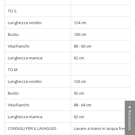
TG S:
Lunghezza vestito:
124 cm
Busto:
100 cm
Vita/Fianchi:
80 - 60 cm
Lunghezza manica:
62 cm
TG M:
Lunghezza vestito:
126 cm
Busto:
92 cm
Vita/Fianchi:
88 - 64 cm
★ Recensioni
Lunghezza manica:
62 cm
CONSIGLI PER IL LAVAGGIO
Lavare a mano in acqua fredda