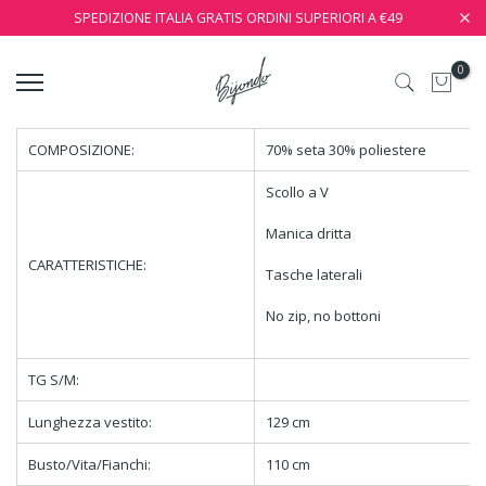
SPEDIZIONE ITALIA GRATIS ORDINI SUPERIORI A €49
0
COMPOSIZIONE:
70% seta 30% poliestere
Scollo a V
Manica dritta
CARATTERISTICHE:
Tasche laterali
No zip, no bottoni
TG S/M:
Lunghezza vestito:
129 cm
Busto/Vita/Fianchi:
110 cm