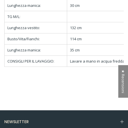
Lunghezza manica:
30 cm
TG M/L:
Lunghezza vestito:
132 cm
Busto/Vita/Fianchi:
114 cm
Lunghezza manica:
35 cm
CONSIGLI PER IL LAVAGGIO:
Lavare a mano in acqua fredda
★ Recensioni
NEWSLETTER