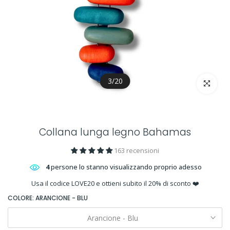
3
/
20
clicca per 
Collana lunga legno Bahamas
163 recensioni
4
persone lo stanno visualizzando proprio adesso
Usa il codice LOVE20 e ottieni subito il 20% di sconto ❤️
COLORE:
ARANCIONE - BLU
Arancione - Blu