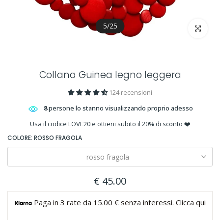
5
/
25
clicca per 
Collana Guinea legno leggera
124 recensioni
8
persone lo stanno visualizzando proprio adesso
Usa il codice LOVE20 e ottieni subito il 20% di sconto ❤️
COLORE:
ROSSO FRAGOLA
rosso fragola
€ 45.00
Paga in 3 rate da 15.00 € senza interessi. Clicca qui