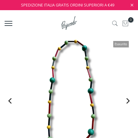
SPEDIZIONE ITALIA GRATIS ORDINI SUPERIORI A €49
0
Esaurito