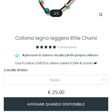
2
/
2
clicca per 
Collana legno leggera little Charvi
1 recensione
4
persone lo stanno visualizzando proprio adesso
Usa il codice LOVE20 e ottieni subito il 20% di sconto ❤️
COLORE:
ROSSO
Rosso
€ 25.00
AVVISAMI QUANDO DISPONIBILE