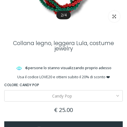
2
/
4
clicca per 
Collana legno, leggera Lula, costume
jewelry
6
persone lo stanno visualizzando proprio adesso
Usa il codice LOVE20 e ottieni subito il 20% di sconto ❤️
COLORE:
CANDY POP
Candy Pop
€ 25.00