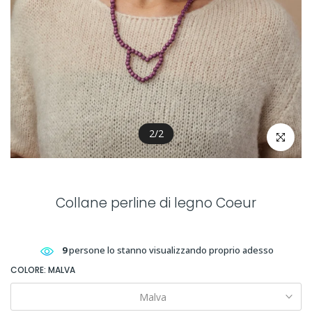
2
/
2
clicca per 
Collane perline di legno Coeur
9
persone lo stanno visualizzando proprio adesso
COLORE:
MALVA
Malva