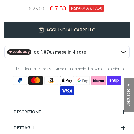
€ 7.50
€ 25.00
RISPARMIA
€ 17.50
AGGIUNGI AL CARRELLO
Fai il checkout in sicurezza usando il tuo metodo di pagamento preferito:
★ Recensioni
DESCRIZIONE
DETTAGLI