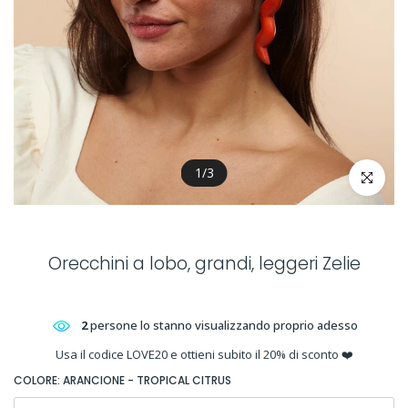
1
/
3
clicca per 
Orecchini a lobo, grandi, leggeri Zelie
2
persone lo stanno visualizzando proprio adesso
Usa il codice LOVE20 e ottieni subito il 20% di sconto ❤️
COLORE:
ARANCIONE - TROPICAL CITRUS