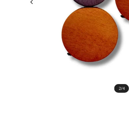
2
/
4