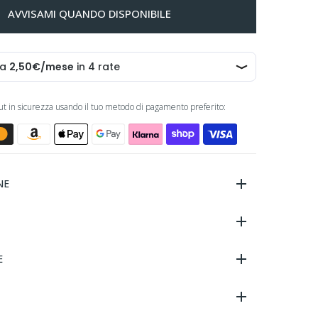
AVVISAMI QUANDO DISPONIBILE
out in sicurezza usando il tuo metodo di pagamento preferito:
NE
E