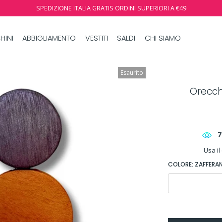
SPEDIZIONE ITALIA GRATIS ORDINI SUPERIORI A €49
HINI
ABBIGLIAMENTO
VESTITI
SALDI
CHI SIAMO
Esaurito
Orecch
7
Usa il
COLORE:
ZAFFERA