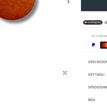
Fai il check
DESCRIZIO
clicca per ingrandire
DETTAGLI
SPEDIZION
RESI