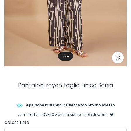
1
/
4
clicca per 
Pantaloni rayon taglia unica Sonia
4
persone lo stanno visualizzando proprio adesso
Usa il codice LOVE20 e ottieni subito il 20% di sconto ❤️
COLORE:
NERO