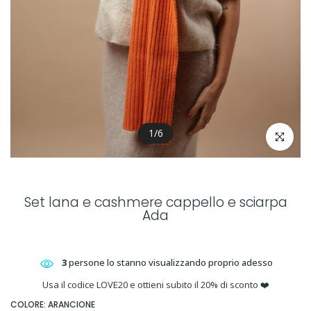
1
/
6
clicca per 
Set lana e cashmere cappello e sciarpa
Ada
3
persone lo stanno visualizzando proprio adesso
Usa il codice LOVE20 e ottieni subito il 20% di sconto ❤️
COLORE:
ARANCIONE