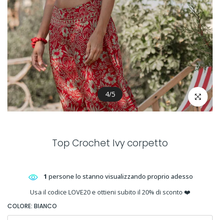
4
/
5
clicca per 
Top Crochet Ivy corpetto
1
persone lo stanno visualizzando proprio adesso
Usa il codice LOVE20 e ottieni subito il 20% di sconto ❤️
COLORE:
BIANCO