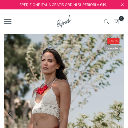
SPEDIZIONE ITALIA GRATIS ORDINI SUPERIORI A €49
0
- 30 %
Esaurito