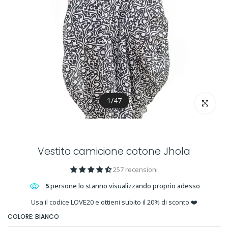
1
/
47
clicca per 
Vestito camicione cotone Jhola
257 recensioni
5
persone lo stanno visualizzando proprio adesso
Usa il codice LOVE20 e ottieni subito il 20% di sconto ❤️
COLORE:
BIANCO