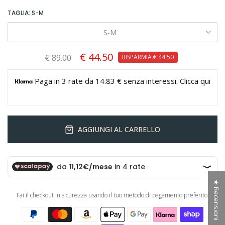
TAGLIA:
S-M
S-M
€ 44.50
€ 89.00
RISPARMIA
€ 44.50
Paga in 3 rate da 14.83 € senza interessi. Clicca qui
AGGIUNGI AL CARRELLO
★ Recensioni
Fai il checkout in sicurezza usando il tuo metodo di pagamento preferito: