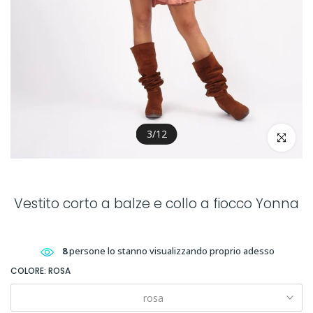
3
/
12
clicca per 
Vestito corto a balze e collo a fiocco Yonna
8
persone lo stanno visualizzando proprio adesso
COLORE:
ROSA
rosa