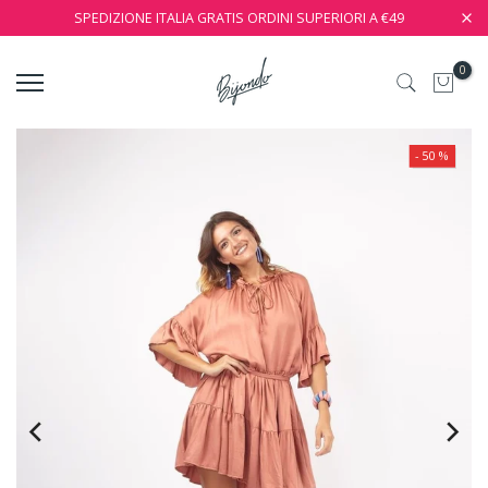
SPEDIZIONE ITALIA GRATIS ORDINI SUPERIORI A €49
0
- 50 %