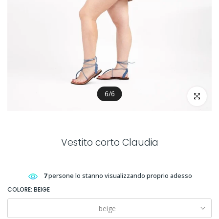
6
/
6
clicca per 
Vestito corto Claudia
7
persone lo stanno visualizzando proprio adesso
COLORE:
BEIGE
beige