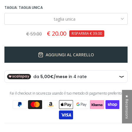
TAGLIA:
TAGLIA UNICA
taglia unica
€ 20.00
€ 59.00
RISPARMIA
€ 39.00
AGGIUNGI AL CARRELLO
Fai il checkout in sicurezza usando il tuo metodo di pagamento preferito:
★ Recensioni