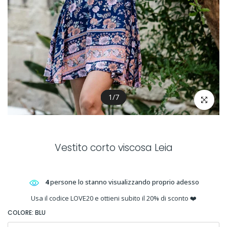
1
/
7
clicca per 
Vestito corto viscosa Leia
4
persone lo stanno visualizzando proprio adesso
Usa il codice LOVE20 e ottieni subito il 20% di sconto ❤️
COLORE:
BLU