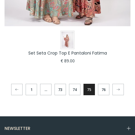
Set Seta Crop Top E Pantaloni Fatima
€ 89.00
1
…
73
74
75
76
NEWSLETTER