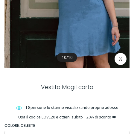
10
/
10
clicca per 
Vestito Mogil corto
10
persone lo stanno visualizzando proprio adesso
Usa il codice LOVE20 e ottieni subito il 20% di sconto ❤️
COLORE:
CELESTE