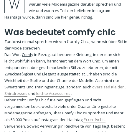
W
warum viele Modemagazine darüber sprechen und
wie und wann es Teil der beliebten Instagram-
Hashtags wurde, dann sind Sie hier genau richtig.
Was bedeutet comfy chic
Comfy Chic
Zunächst einmal sprechen wir von
, wenn wir über Stil in
der Mode sprechen.
Das Wort
Comfy
in Bezug auf bequeme Kleidung, in der man sich
leicht wohlfühlen kann, harmoniert mit dem Wort
Chic
, um einen
entspannten, aber geschmackvollen Stil zu zelebrieren, der mit
Zweckmäßigkeit und Eleganz ausgestattet ist. Erhaben sind die
Weichheit der Stoffe und der Charme der Modelle. Also nicht nur
Sweatshirts und Trainingsanzüge, sondern auch
oversized Kleider
,
Shirtdresses
und
leichte Accessoires
.
Daher steht Comfy Chic für einen gepflegten und nicht
vergammelten Look, weshalb viele unter Quarantäne gestellte
Modemagazine anfangen, über Comfy Chic zu sprechen und mehr
#comfychic
als 53.000 Posts auf Instagram den Hashtag
verwenden. Soweit Verwirrung in Reichweite von Tags liegt, besteht