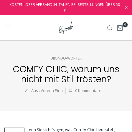
KOSTENLOSER VERSAND IN ITALIEN BEI BESTELLUNGEN ÜBER 50
€
0
BIJONDO-WÖRTER
COMFY CHIC, warum uns
nicht mit Stil trösten?
Aus : Verena Pina
0
Kommentare
Comfy Chic bedeutet
enn Sie sich fragen, was
,