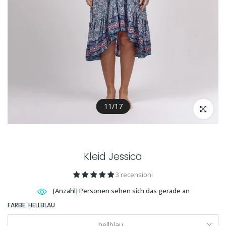
11
/
17
klicken um
Kleid Jessica
3 recensioni
[Anzahl] Personen sehen sich das gerade an
FARBE:
HELLBLAU
hellblau