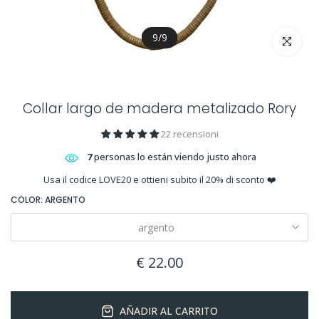
9
/
9
clickea par
Collar largo de madera metalizado Rory
22 recensioni
7
personas lo están viendo justo ahora
Usa il codice LOVE20 e ottieni subito il 20% di sconto ❤️
COLOR:
ARGENTO
argento
€ 22.00
AÑADIR AL CARRITO