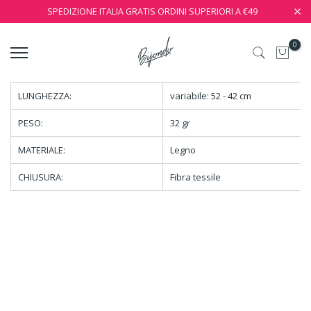
SPEDIZIONE ITALIA GRATIS ORDINI SUPERIORI A €49
0
LUNGHEZZA:
variabile: 52 - 42 cm
PESO:
32 gr
MATERIALE:
Legno
CHIUSURA:
Fibra tessile