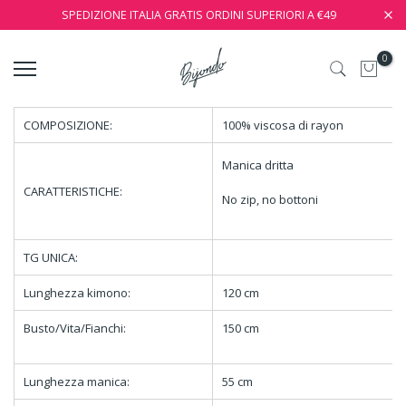
SPEDIZIONE ITALIA GRATIS ORDINI SUPERIORI A €49
0
COMPOSIZIONE:
100% viscosa di rayon
Manica dritta
CARATTERISTICHE:
No zip, no bottoni
TG UNICA:
Lunghezza kimono:
120 cm
Busto/Vita/Fianchi:
150 cm
Lunghezza manica:
55 cm