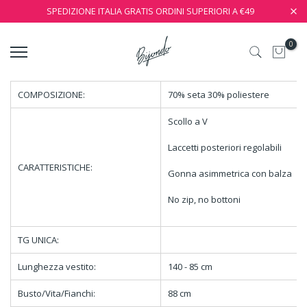
SPEDIZIONE ITALIA GRATIS ORDINI SUPERIORI A €49
0
COMPOSIZIONE:
70% seta 30% poliestere
Scollo a V
Laccetti posteriori regolabili
CARATTERISTICHE:
Gonna asimmetrica con balza
No zip, no bottoni
TG UNICA:
Lunghezza vestito:
140 - 85 cm
Busto/Vita/Fianchi:
88 cm