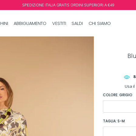
SPEDIZIONE ITALIA GRATIS ORDINI SUPERIORI A €49
HINI
ABBIGLIAMENTO
VESTITI
SALDI
CHI SIAMO
Bl
8
Usa il
COLORE:
GRIGIO
TAGLIA:
S-M