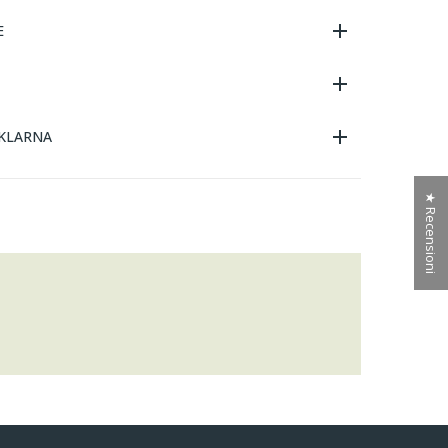
E
KLARNA
★ Recensioni