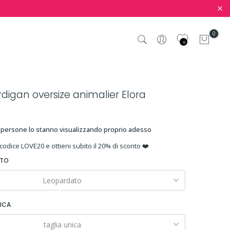
0
0
digan oversize animalier Elora
persone lo stanno visualizzando proprio adesso
 codice LOVE20 e ottieni subito il 20% di sconto ❤️
ATO
Leopardato
NICA
taglia unica