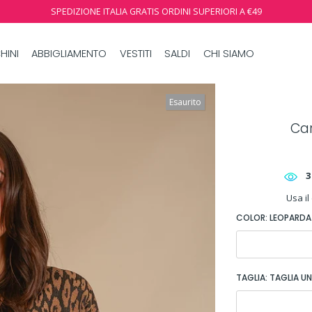
SPEDIZIONE ITALIA GRATIS ORDINI SUPERIORI A €49
HINI
ABBIGLIAMENTO
VESTITI
SALDI
CHI SIAMO
Esaurito
Car
3
Usa il
COLOR:
LEOPARD
TAGLIA:
TAGLIA U