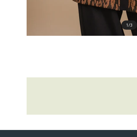
1
/
3