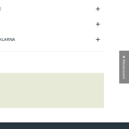
E
KLARNA
★ Recensioni