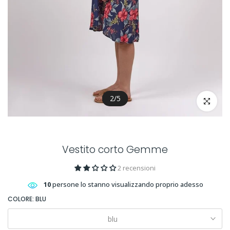
2
/
5
clicca per 
Vestito corto Gemme
2 recensioni
10
persone lo stanno visualizzando proprio adesso
COLORE:
BLU
blu