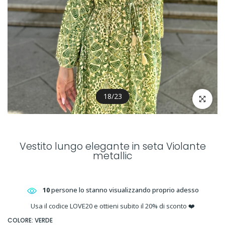
18
/
23
clicca per 
Vestito lungo elegante in seta Violante
metallic
10
persone lo stanno visualizzando proprio adesso
Usa il codice LOVE20 e ottieni subito il 20% di sconto ❤️
COLORE:
VERDE