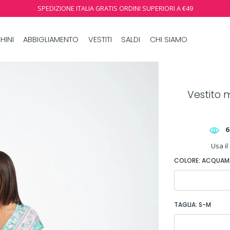
SPEDIZIONE ITALIA GRATIS ORDINI SUPERIORI A €49
HINI
ABBIGLIAMENTO
VESTITI
SALDI
CHI SIAMO
Vestito 
6
Usa il
COLORE:
ACQUAM
TAGLIA:
S-M