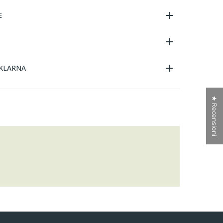
E
KLARNA
★ Recensioni