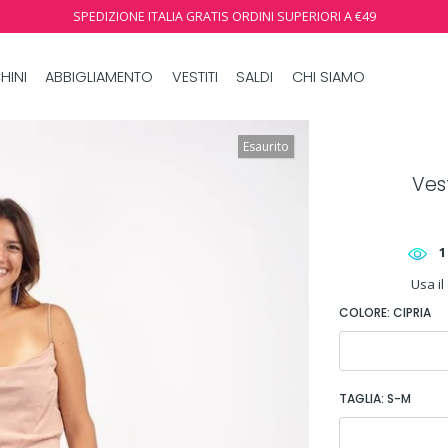
SPEDIZIONE ITALIA GRATIS ORDINI SUPERIORI A €49
HINI
ABBIGLIAMENTO
VESTITI
SALDI
CHI SIAMO
Esaurito
Ves
1
Usa il
COLORE:
CIPRIA
TAGLIA:
S-M